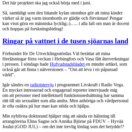
Det här projektet ska jag också börja med i juni.
Så, samtidigt som den bitande kylan utomhus gör att mina kinder
värker så är jag varm inombords av glädje och förväntan! Pengar
kan visst göra en människa lycklig;-)….. i alla fall om man är docent
och hoppas på forskningsbidrag!
Ringar på vattnet i de tusen sjöarnas land
Förbundet för De Utvecklingsstördas Väl berättar att mina
föreläsningar förra veckan i Helsingfors och Vasa fått återverkningar
i pressen. I söndags hade
Hufvudstadsbladet
en mindre artikel, som
också går att finna i nätversionen – ”Om att leva i en påpassad
värld”.
Igår sändes en
radiointervju
i programmet Livskraft i Radio Vega.
En mycket intresserad och engagerad reporter intervjuade mig
om att personer med intellektuell funktionsnedsättning har samma
rätt till sin sexualitet som alla andra. Men anhöriga och vårdpersonal
är ofta osäkra på hur man kan stöda och hjälpa.
Min nyblivna doktorand hjälper mig att sända en hälsning till
arrangörerna Elina Sagne och Annika Björne på FDUV – Hyvää
Joulut (GOD JUL) – om det inte trevlig lördag som det betydde!?