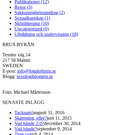
Publikationer (12)
Resor (3)
Sakkunnighetsuppdrag (2)
Sexualkunskap (1)
Skönlitteratur (10)
Uncategorized (0)
Utbildning och undervisning (18)
BRUS-BYRÅN
Tessins väg 14
217 58 Malmö
SWEDEN
E-post:
info@lottalofgren.se
Blogg:
sexologibloggen.se
Foto: Michael Mårtenson
SENASTE INLÄGG
Tacksam!
augusti 31, 2016
Skärpning, eller?
juni 11, 2015
Vad hände 2.0?
december 30, 2014
Vad hände?
september 9, 2014
Time out
juli 4, 2014