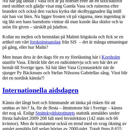
Nu har jag landat i Vasa och är på hotellet efter att en taxichaufför
med stolthet och glädje visat mig Gamla Vasa och ruinerna efter
branden och också den vackra kyrka där skolbyggnaden låg intill
när han var liten. Nu ligger frosten vit på vägarna, men ingenting är
sig likt sen hans barndoms vintrar då man kunde åka skidor och ta
snön för given – särskilt på julafton.
Kollar nu mejlen och hemsidan på Malmö högskola och fick se en
artikel om vårt
forskningsanslag
från SiS – det är många utmaningar
på gång, eller hur Malin?
Men innan dess är det dags för en ny föreläsning här i
Korsholm
utanför Vasa. Efteråt blir det en radiointervju och sen bär det av
hemåt till Sverige igen. Så här låter Vasa Gymnasiekör när de
sjunger Py Bäckmans och Stefan Nilssons Gabriellas sång. Visst blir
det en nordisk känsla?!
Internationella aidsdagen
Känns det långt bort och främmande att tänka på risken för att
smittas av hiv? Ja, för de flesta – åtminstone här i Sverige – känns
det nog så. Enligt
Smittskyddsinstitutets
statistik anmäldes under
första halvåret 2009 208 fall med hivinfektion (142 män och 66
kvinnor). Men de konstaterar också en trend med en svag ökning av
antalet anmälda fall sedan början av 2000-talet. Totalt finns 8 655