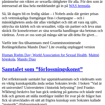
påminnelse om vikten av sexuella rättigheter för alla. För den som är
intresserad att läsa hela meddelandet gå in på
WAS hemsida
.
Så, låt dagen bli en festlig sådan – i Nobels anda där genier prisas
och vetenskapliga framgångar firas i champagne – och i
mänsklighetens anda där allas värdighet och rätt att vara sig själv,
uttrycka sin kärlek och sin sexualitet, välja sin partner och leva utan
skräck för konsekvenser av sina sexuella handlingar ska betonas och
värderas. Även av oss som på många sätt tar allt detta för givet…
Varför inte fira tillsammans med Grammisnonimerade
Borlängekillarna Mando Diao? Lite ovanlig unplugged version
Human Rights Day; World Association for Sexual Health
,
Malmö
högskola
,
Mando Diao
Samtalet som ”förlossningskonst”
Det reflekterande samtalet har uppmärksammats och värdesatts som
en viktig kunskapskälla ända sedan Sokrates levde. I boken ”Vad är
ett universitet? Universiteten i historisk belysning” (red Franke-
WIkberg) beskrivs hur han gick omkring på gatorna och talade med
folk och genom att ställa motfrågor istället för svar på de frågor han
fick så utvecklades ett sätt att frigöra kunskap som Sokrates kallade
”maieutik” (förlossningskonst).