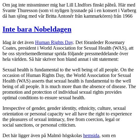
Om jag inte missminner mig har Lill LIndfors finskt påbrå. Här med
Svante Thuresson (som vi nyligen lyssnade på i en konsert i Varberg
då han sjöng med vår Britta Antonér från kammarkören) från 1966
Inte bara Nobeldagen
Idag är det även
Human Rights Day
. Det föranleder Rosemary
Coates, president i World Association for Sexual Health (WAS), att
be oss styrelsemedlemmar sprida följande pressmeddelande över
hela världen. Så här skriver hon bland annat i sitt statement:
Sexual health is fundamental to the well being of all people. On the
occasion of Human Rights Day, the World Association for Sexual
Health (WAS) asserts that sexual health is fundamental to the well
being of all people. It is much more than the absence of disease. The
promotion and protection of individual sexual rights provides
optimal conditions to ensure sexual health.
Irrespective of gender, gender identity, ethnicity, culture, sexual
orientation or personal capacity we all have the right to experience
the pleasures of sexual intimacy, free from coercion, legal or
social sanctions, or personal criticism.
Det här ligger även på Malmö högskolas
hemsida
, som en