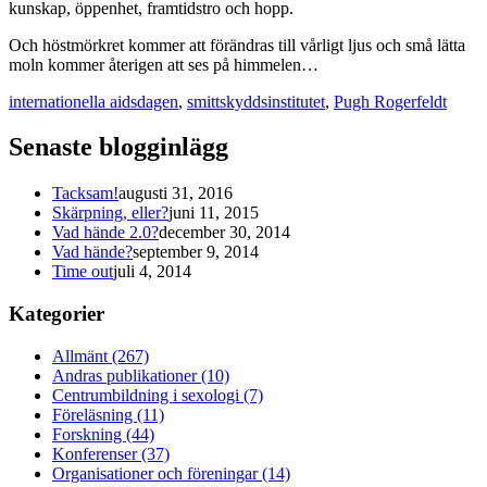
kunskap, öppenhet, framtidstro och hopp.
Och höstmörkret kommer att förändras till vårligt ljus och små lätta
moln kommer återigen att ses på himmelen…
internationella aidsdagen
,
smittskyddsinstitutet
,
Pugh Rogerfeldt
Senaste blogginlägg
Tacksam!
augusti 31, 2016
Skärpning, eller?
juni 11, 2015
Vad hände 2.0?
december 30, 2014
Vad hände?
september 9, 2014
Time out
juli 4, 2014
Kategorier
Allmänt (267)
Andras publikationer (10)
Centrumbildning i sexologi (7)
Föreläsning (11)
Forskning (44)
Konferenser (37)
Organisationer och föreningar (14)