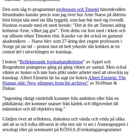
Den som såg tv-programmet p
rofessorn och Timotei
häromkvällen
förundrades kanske precis som jag över hur Arne Naess på ålderns
höst börjat tala med sin lilla tyggrid, som han bär med sig överallt.
Hustrun svarade med ett snett leende: ”Det är för att Timotei aldrig
kritiserar Arne, vilket jag gör”. Trots detta var hon med i leken och
var alltsom oftast Timoteis röst. Kanske var det också en gammal
akademikers – Naess blev som 27-åring den yngste professorn i
Norge på sin tid – protest mot ett helt yrkesliv där kritiken är en
central del i utvecklingen av kunskap.
I boken ”
Reflekterande forskarhandledning
” av Appel och
Bergenheim poängteras gång på gång vikten av samtal. Men också
vikten av lusten och inte bara plikt under arbetet med att utveckla ny
kunskap. Albert Einstein lär ha sagt (se boken
Albert Einstein: The
Human side: New glimpses from his archives”
av Hoffman &
Dukas:
”Ingenting riktigt värdefullt kommer från ambition eller från en
pliktkänsla; det kommer snarare från kärlek och tillgivenhet till
människor och till objektiva ting.”
Glädjen över att reflektera, diskutera och vända och vrida på olika
sätt att se och tolka tillvaron är ofta stor när vi ses i Ämnesgruppen i
sexologi eller på seminarier på KÖSSA (Forskningsprogrammet