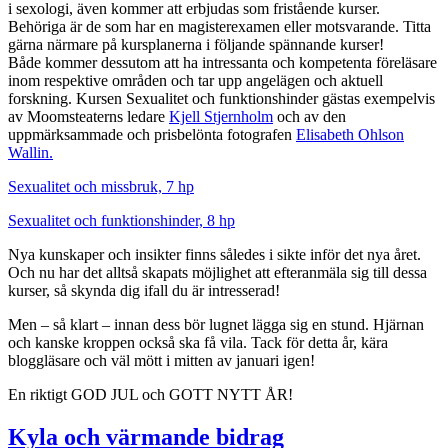
i sexologi, även kommer att erbjudas som fristående kurser.
Behöriga är de som har en magisterexamen eller motsvarande. Titta
gärna närmare på kursplanerna i följande spännande kurser!
Både kommer dessutom att ha intressanta och kompetenta föreläsare
inom respektive områden och tar upp angelägen och aktuell
forskning. Kursen Sexualitet och funktionshinder gästas exempelvis
av Moomsteaterns ledare
Kjell Stjernholm
och av den
uppmärksammade och prisbelönta fotografen
Elisabeth Ohlson
Wallin.
Sexualitet och missbruk, 7 hp
Sexualitet och funktionshinder, 8 hp
Nya kunskaper och insikter finns således i sikte inför det nya året.
Och nu har det alltså skapats möjlighet att efteranmäla sig till dessa
kurser, så skynda dig ifall du är intresserad!
Men – så klart – innan dess bör lugnet lägga sig en stund. Hjärnan
och kanske kroppen också ska få vila. Tack för detta år, kära
bloggläsare och väl mött i mitten av januari igen!
En riktigt GOD JUL och GOTT NYTT ÅR!
Kyla och värmande bidrag