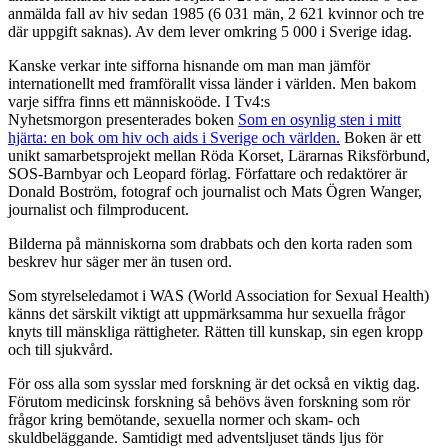
anmälda fall av hiv sedan 1985 (6 031 män, 2 621 kvinnor och tre
där uppgift saknas). Av dem lever omkring 5 000 i Sverige idag.
Kanske verkar inte sifforna hisnande om man man jämför
internationellt med framförallt vissa länder i världen. Men bakom
varje siffra finns ett människoöde. I Tv4:s
Nyhetsmorgon presenterades boken
Som en osynlig sten i mitt
hjärta: en bok om hiv och aids i Sverige och världen.
Boken är ett
unikt samarbetsprojekt mellan Röda Korset, Lärarnas Riksförbund,
SOS-Barnbyar och Leopard förlag. Författare och redaktörer är
Donald Boström, fotograf och journalist och Mats Ögren Wanger,
journalist och filmproducent.
Bilderna på människorna som drabbats och den korta raden som
beskrev hur säger mer än tusen ord.
Som styrelseledamot i WAS (World Association for Sexual Health)
känns det särskilt viktigt att uppmärksamma hur sexuella frågor
knyts till mänskliga rättigheter. Rätten till kunskap, sin egen kropp
och till sjukvård.
För oss alla som sysslar med forskning är det också en viktig dag.
Förutom medicinsk forskning så behövs även forskning som rör
frågor kring bemötande, sexuella normer och skam- och
skuldbeläggande. Samtidigt med adventsljuset tänds ljus för