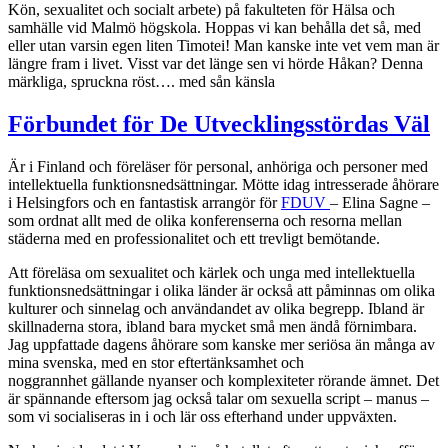
Kön, sexualitet och socialt arbete) på fakulteten för Hälsa och
samhälle vid Malmö högskola. Hoppas vi kan behålla det så, med
eller utan varsin egen liten Timotei! Man kanske inte vet vem man är
längre fram i livet. Visst var det länge sen vi hörde Håkan? Denna
märkliga, spruckna röst…. med sån känsla
Förbundet för De Utvecklingsstördas Väl
Är i Finland och föreläser för personal, anhöriga och personer med
intellektuella funktionsnedsättningar. Mötte idag intresserade åhörare
i Helsingfors och en fantastisk arrangör för
FDUV
– Elina Sagne –
som ordnat allt med de olika konferenserna och resorna mellan
städerna med en professionalitet och ett trevligt bemötande.
Att föreläsa om sexualitet och kärlek och unga med intellektuella
funktionsnedsättningar i olika länder är också att påminnas om olika
kulturer och sinnelag och användandet av olika begrepp. Ibland är
skillnaderna stora, ibland bara mycket små men ändå förnimbara.
Jag uppfattade dagens åhörare som kanske mer seriösa än många av
mina svenska, med en stor eftertänksamhet och
noggrannhet gällande nyanser och komplexiteter rörande ämnet. Det
är spännande eftersom jag också talar om sexuella script – manus –
som vi socialiseras in i och lär oss efterhand under uppväxten.