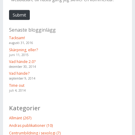
t
e
Submit
Senaste blogginlägg
Tacksam!
augusti 31, 2016
Skärpning, eller?
juni 11, 2015
Vad hände 2.0?
december 30, 2014
Vad hände?
september 9, 2014
Time out
juli 4, 2014
Kategorier
Allmänt (267)
Andras publikationer (10)
Centrumbildning i sexologi (7)