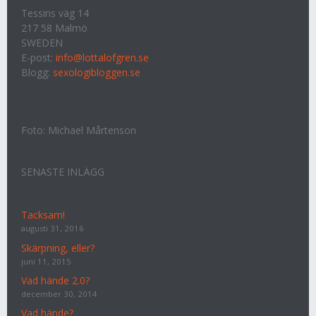
Tessins väg 14
217 58 Malmö
SWEDEN
E-post:
info@lottalofgren.se
Blogg:
sexologibloggen.se
Foto: Michael Mårtenson
SENASTE INLÄGG
Tacksam!
augusti 31, 2016
Skärpning, eller?
juni 11, 2015
Vad hände 2.0?
december 30, 2014
Vad hände?