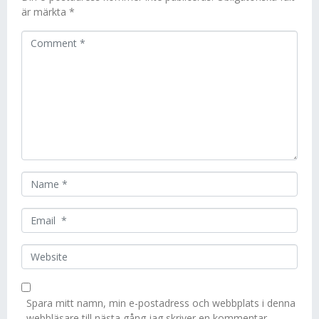
är märkta
*
C
o
m
m
e
n
t
*
N
a
m
E
e
m
*
a
W
i
e
l
b
*
s
Spara mitt namn, min e-postadress och webbplats i denna
i
webbläsare till nästa gång jag skriver en kommentar.