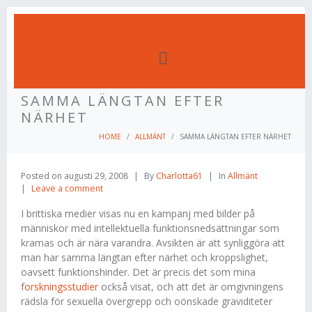
SAMMA LÄNGTAN EFTER
NÄRHET
HOME
ALLMÄNT
SAMMA LÄNGTAN EFTER NÄRHET
Posted on
augusti 29, 2008
By
Charlotta61
In
Allmänt
Leave a comment
I brittiska medier visas nu en kampanj med bilder på
människor med intellektuella funktionsnedsättningar som
kramas och är nära varandra. Avsikten är att synliggöra att
man har samma längtan efter närhet och kroppslighet,
oavsett funktionshinder. Det är precis det som mina
f
orskningsstudier
också visat, och att det är omgivningens
rädsla för sexuella övergrepp och oönskade graviditeter