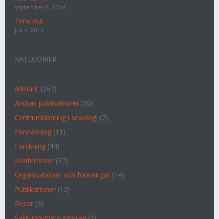
september 9, 2014
Time out
juli 4, 2014
KATEGORIER
Allmänt
(267)
Andras publikationer
(10)
Centrumbildning i sexologi
(7)
Föreläsning
(11)
Forskning
(44)
Konferenser
(37)
Organisationer och föreningar
(14)
Publikationer
(12)
Resor
(3)
Sakkunnighetsuppdrag
(2)