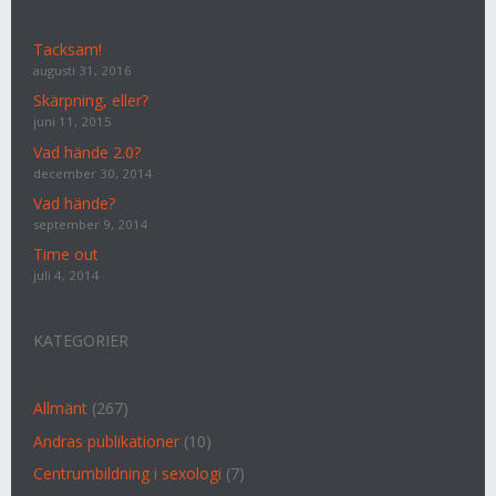
Tacksam!
augusti 31, 2016
Skärpning, eller?
juni 11, 2015
Vad hände 2.0?
december 30, 2014
Vad hände?
september 9, 2014
Time out
juli 4, 2014
KATEGORIER
Allmänt
(267)
Andras publikationer
(10)
Centrumbildning i sexologi
(7)