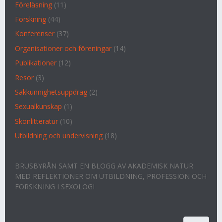
Föreläsning
(11)
Forskning
(44)
Konferenser
(37)
Organisationer och föreningar
(14)
Publikationer
(12)
Resor
(3)
Sakkunnighetsuppdrag
(2)
Sexualkunskap
(1)
Skönlitteratur
(10)
Utbildning och undervisning
(18)
BRUSBYRÅN SAMT EN BLOGG AV AKADEMISK NATUR
MED REFLEKTIONER OM UTBILDNING, PROFESSION OCH
FORSKNING I SEXOLOGI