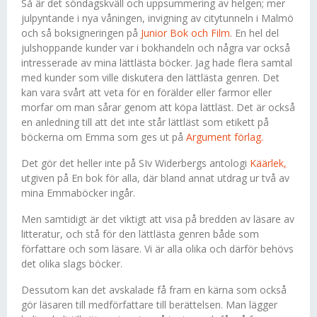
Så är det söndagskväll och uppsummering av helgen; mer
julpyntande i nya våningen, invigning av citytunneln i Malmö
och så boksigneringen på
Junior Bok och Film
. En hel del
julshoppande kunder var i bokhandeln och några var också
intresserade av mina lättlästa böcker. Jag hade flera samtal
med kunder som ville diskutera den lättlästa genren. Det
kan vara svårt att veta för en förälder eller farmor eller
morfar om man sårar genom att köpa lättläst. Det är också
en anledning till att det inte står lättläst som etikett på
böckerna om Emma som ges ut på
Argument förlag.
Det gör det heller inte på SIv Widerbergs antologi
Käärlek,
utgiven på En bok för alla, där bland annat utdrag ur två av
mina Emmaböcker ingår.
Men samtidigt är det viktigt att visa på bredden av läsare av
litteratur, och stå för den lättlästa genren både som
författare och som läsare. Vi är alla olika och därför behövs
det olika slags böcker.
Dessutom kan det avskalade få fram en kärna som också
gör läsaren till medförfattare till berättelsen. Man lägger