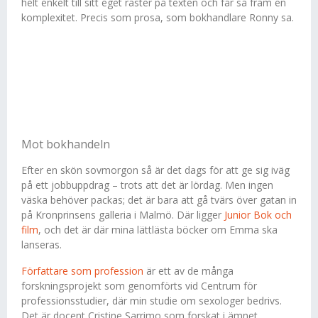
helt enkelt till sitt eget raster på texten och får så fram en
komplexitet. Precis som prosa, som bokhandlare Ronny sa.
Mot bokhandeln
Efter en skön sovmorgon så är det dags för att ge sig iväg
på ett jobbuppdrag – trots att det är lördag. Men ingen
väska behöver packas; det är bara att gå tvärs över gatan in
på Kronprinsens galleria i Malmö. Där ligger
Junior Bok och
film
, och det är där mina lättlästa böcker om Emma ska
lanseras.
Författare som profession
är ett av de många
forskningsprojekt som genomförts vid Centrum för
professionsstudier, där min studie om sexologer bedrivs.
Det är docent Cristine Sarrimo som forskat i ämnet.