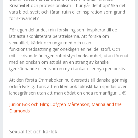
Kreativitet och professionalism – hur går det ihop? Ska det
vara blod, svett och tårar, rutin eller inspiration som grund
för skrivandet?
För egen del är det min forskning som inspirerar till de
lättlästa skönlitterära berättelserna. Att forska om
sexualitet, kärlek och unga med och utan
funktionsnedsättning ger onekligen en hel del stoff. Och
mitt skrivande är ingen robotstyrd verksamhet, utan förenat
med en önskan om att slå an en sträng av kanske
igenkännande eller tvärtom nya tankar eller nya perspektiv.
Att den första Emmaboken nu översatts till danska gör mig
också lycklig. Tänk att en liten bok faktiskt kan spridas över
landsgränsen utan att man dödat en enda romanfigur…. 😉
Junior Bok och Film; Löfgren-Mårtenson; Marina and the
Diamonds
Sexualitet och kärlek