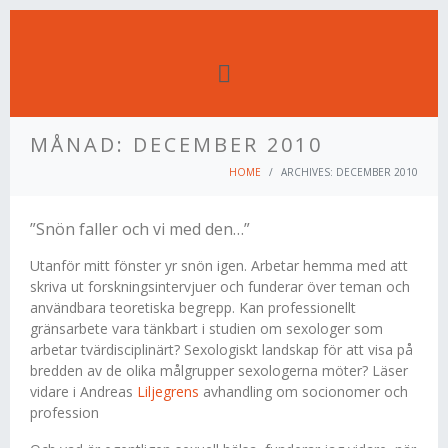
MÅNAD:
DECEMBER 2010
HOME
ARCHIVES: DECEMBER 2010
”Snön faller och vi med den…”
Utanför mitt fönster yr snön igen. Arbetar hemma med att
skriva ut forskningsintervjuer och funderar över teman och
användbara teoretiska begrepp. Kan professionellt
gränsarbete vara tänkbart i studien om sexologer som
arbetar tvärdisciplinärt? Sexologiskt landskap för att visa på
bredden av de olika målgrupper sexologerna möter? Läser
vidare i Andreas
Liljegrens
avhandling om socionomer och
profession