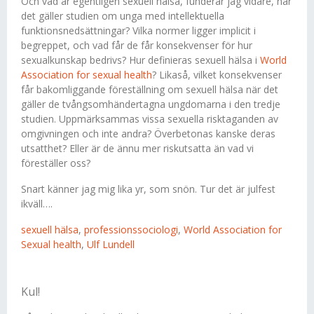
Och vad är egentligen sexuell hälsa, funderar jag vidare, när
det gäller studien om unga med intellektuella
funktionsnedsättningar? Vilka normer ligger implicit i
begreppet, och vad får de får konsekvenser för hur
sexualkunskap bedrivs? Hur definieras sexuell hälsa i
World
Association for sexual health
? Likaså, vilket konsekvenser
får bakomliggande föreställning om sexuell hälsa när det
gäller de tvångsomhändertagna ungdomarna i den tredje
studien. Uppmärksammas vissa sexuella risktaganden av
omgivningen och inte andra? Överbetonas kanske deras
utsatthet? Eller är de ännu mer riskutsatta än vad vi
föreställer oss?
Snart känner jag mig lika yr, som snön. Tur det är julfest
ikväll….
sexuell hälsa
,
professionssociologi
,
World Association for
Sexual health
,
Ulf Lundell
Kul!