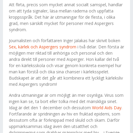
Att flirta, precis som mycket annat socialt samspel, handlar
om att tyda signaler, läsa mellan raderna och uppfatta
kroppsspråk. Det här är utmaningar för de flesta, i olika
grad, men särskilt mycket för personer med Aspergers
syndrom.
Journalisten och författaren Inger Jalakas har skrivit boken
Sex, kärlek och Aspergers syndrom
i två delar. Den första är
möjligen mer riktad till anhöriga och personal och den
andra direkt till personer med Asperger. Hon kallar del två
för en kärleksskola och visar genom konkreta exempel hur
man kan förstå och öka sina chanser i kärleksspelet.
Budskapet är att det går att kombinera ett lyckligt kärleksliv
med Aspergers syndrom!
Andra utmaningar är om möjligt än mer osynliga. Virus som
ingen kan se, ta bort eller tolka med det mänskliga sinet.
Idag är det den 1 december och dessutom
World Aids Day
.
Fortfarande är spridningen av hiv en fruktad epidemi, som
dessutom ofta är förknippad med skuld och skam. Därför
uppmärksammas idag även den utsatthet och
diskriminering som drabbar människor med hiv – i Sverige