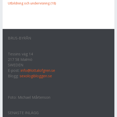
Utbildning och undervisning (18)
BRUS-BYRÅN
Tessins väg 14
217 58 Malmö
SWEDEN
E-post:
info@lottalofgren.se
Blogg:
sexologibloggen.se
Foto: Michael Mårtenson
SENASTE INLÄGG