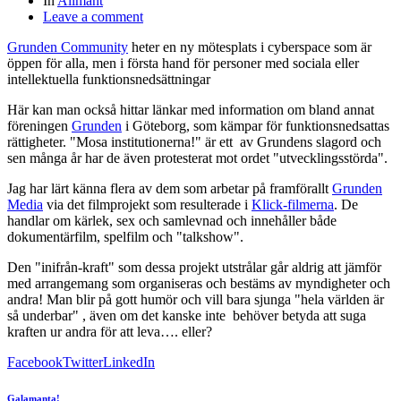
In
Allmänt
Leave a comment
Grunden Community
heter en ny mötesplats i cyberspace som är
öppen för alla, men i första hand för personer med sociala eller
intellektuella funktionsnedsättningar
Här kan man också hittar länkar med information om bland annat
föreningen
Grunden
i Göteborg, som kämpar för funktionsnedsattas
rättigheter. "Mosa institutionerna!" är ett av Grundens slagord och
sen många år har de även protesterat mot ordet "utvecklingsstörda".
Jag har lärt känna flera av dem som arbetar på framförallt
Grunden
Media
via det filmprojekt som resulterade i
Klick-filmerna
. De
handlar om kärlek, sex och samlevnad och innehåller både
dokumentärfilm, spelfilm och "talkshow".
Den "inifrån-kraft" som dessa projekt utstrålar går aldrig att jämför
med arrangemang som organiseras och bestäms av myndigheter och
andra! Man blir på gott humör och vill bara sjunga "hela världen är
så underbar" , även om det kanske inte behöver betyda att suga
kraften ur andra för att leva…. eller?
Facebook
Twitter
LinkedIn
Galamanta!