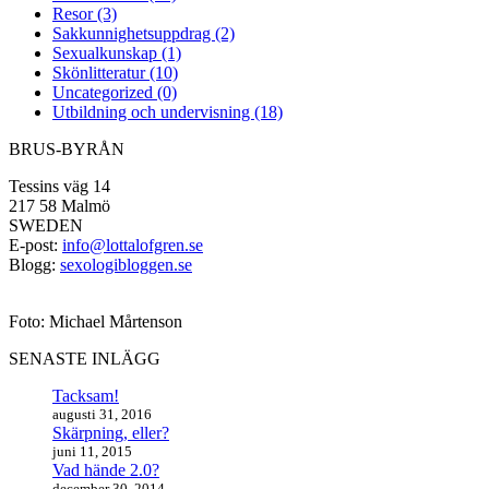
Resor (3)
Sakkunnighetsuppdrag (2)
Sexualkunskap (1)
Skönlitteratur (10)
Uncategorized (0)
Utbildning och undervisning (18)
BRUS-BYRÅN
Tessins väg 14
217 58 Malmö
SWEDEN
E-post:
info@lottalofgren.se
Blogg:
sexologibloggen.se
Foto: Michael Mårtenson
SENASTE INLÄGG
Tacksam!
augusti 31, 2016
Skärpning, eller?
juni 11, 2015
Vad hände 2.0?
december 30, 2014