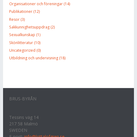
Organisationer och föreningar (14)
Publikationer (12)
Resor (3)
Sakkunnighetsuppdrag (2)
Sexualkunskap (1)
Skönlitteratur (10)
Uncategorized (0)
Utbildning och undervisning (18)
BRUS-BYRÅN
Tessins väg 14
217 58 Malmö
SWEDEN
E-post:
info@lottalofgren.se