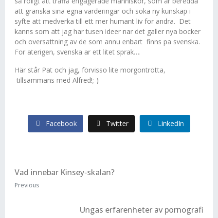
sa roligt att traffa engagerade manniskor, som ar beredda
att granska sina egna varderingar och soka ny kunskap i
syfte att medverka till ett mer humant liv for andra. Det
kanns som att jag har tusen ideer nar det galler nya bocker
och oversattning av de som annu enbart finns pa svenska.
For aterigen, svenska ar ett litet sprak….
Här står Pat och jag, förvisso lite morgontrötta,
tillsammans med Alfred!;-)
Facebook
Twitter
LinkedIn
Vad innebar Kinsey-skalan?
Previous
Ungas erfarenheter av pornografi