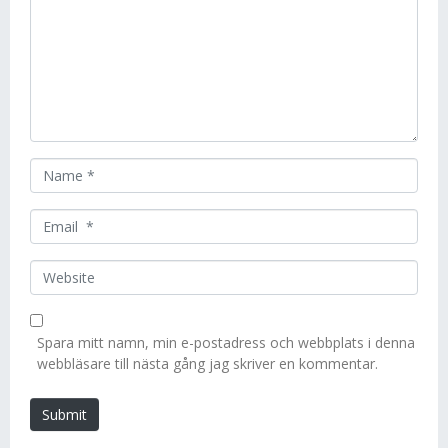
m
m
e
n
t
*
N
a
m
E
e
m
*
a
W
i
e
l
b
*
s
Spara mitt namn, min e-postadress och webbplats i denna
i
webbläsare till nästa gång jag skriver en kommentar.
t
e
Submit