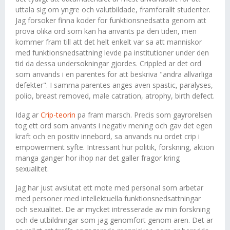
uttala sig om yngre och valutbildade, framforallt studenter.
Jag forsoker finna koder for funktionsnedsatta genom att
prova olika ord som kan ha anvants pa den tiden, men
kommer fram till att det helt enkelt var sa att manniskor
med funktionsnedsattning levde pa institutioner under den
tid da dessa undersokningar gjordes. Crippled ar det ord
som anvands i en parentes for att beskriva "andra allvarliga
defekter". I samma parentes anges aven spastic, paralyses,
polio, breast removed, male catration, atrophy, birth defect.
Idag ar
Crip-teorin
pa fram marsch. Precis som gayrorelsen
tog ett ord som anvants i negativ mening och gav det egen
kraft och en positiv innebord, sa anvands nu ordet crip i
empowerment syfte. Intressant hur politik, forskning, aktion
manga ganger hor ihop nar det galler fragor kring
sexualitet.
Jag har just avslutat ett mote med personal som arbetar
med personer med intellektuella funktionsnedsattningar
och sexualitet. De ar mycket intresserade av min forskning
och de utbildningar som jag genomfort genom aren. Det ar