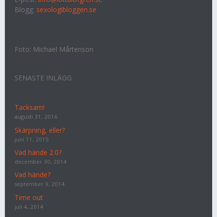
Blogg:
sexologibloggen.se
Foto: Michael Mårtenson
SENASTE INLÄGG
Tacksam!
augusti 31, 2016
Skärpning, eller?
juni 11, 2015
Vad hände 2.0?
december 30, 2014
Vad hände?
september 9, 2014
Time out
juli 4, 2014