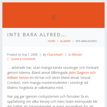
INTE BARA ALFRED….
HOME
ALLMÄNT
INTE BARA ALFRED….
Posted on
maj 7, 2009
By
Charlotta61
In
Allmänt
Leave a comment
…. arbetade har, utan manga kanda sexologer och forskare
genom tiderna. Bland annat tillbringade
John Gagnon och
William Simon
en tid har och skrev bland annat Sexual
Conduct, som manga masterstudenter i sexologi vid
Malmo hogskola ar valbekanta med.
Nar jag gar igenom codsystemen och forsoker fa en
uppfattning om vilka Kinsey och hans team intervjuade blir
det tydligt att datamaterialet ar mest anvandbart for att