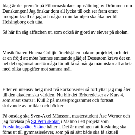
Idag är det premiär på Filbornaskolans uppsättning av Drömmen om
Danskungen! Jag önskar dom all lycka till och ser fram emot
imorgon kväll då jag och några i min familjen ska åka ner till
Helsingborg och titta.
Så här fin såg affischen ut, som också är gjord av elever på skolan.
Musikläraren Helena Collijin är eldsjälen bakom projektet, och det
är en fröjd att möta hennes smittande glädje! Dessutom krävs det en
hel del organisationsförmåga för att få så många människor att arbeta
med olika uppgifter mot samma mål.
Efter en intensiv helg med två körkonserter så förflyttar jag mig åter
till den akademiska världen. Nu blir det förberedelser av Kurs 4,
som snart startar i Kull 2 på masterprogrammet och fortsatt
skrivande av artiklar och böcker.
På onsdag ska Sven-Axel Månsson, masterstudent Åse Werner och
jag föreläsa på
S:t Petri skolan
i Malmö i ett projekt som
Forskningsnätet Skåne
håller i. Det är meningen att forskning ska
föras ut till gymnasieelever, som på så sätt både ska få aktuell