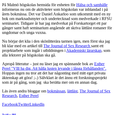
På Malmö högskolas hemsida för enheten för
Hälsa och samhälle
informeras nu om de aktiviteter som högskolan var inblandad i på
årets bokmässa. Det var Daniel Ankarloo som utkommit med en ny
bok om marknadsmyter och undertecknad som medverkade i RFSU
seminariet. Tidigare år har jag medverkat på Forskartorget ett par
gånger samt haft seminarium angående att skriva lättläst romaner för
ungdomar och unga vuxna.
Nu börjar det klia i den skönlitterära tarmen igen, men först ska jag
bli klar med en artikel till
The Journal of Sex Research
samt ett
projektarbete som ingår i utbildningen i
Akademiskt lärarskap
, som
alla lektorer på högskolan ska gå.
Apropå litteratur – just nu läser jag en spännande bok av
Esther
Perel "VIll ha dig. Att hålla lusten levande i långa förhållanden".
Hoppas ingen nu tror att det har någonting med mitt eget privata
äktenskap att göra! ;-.) Sälvklart är det ännu ett forskningsprojekt
som är på gång, som jag ska berätta mer om en annan dag.
Läs även andra bloggar om
bokmässan
,
lättläst
,
The Journal of Sex
Research
,
Esther Perel
Facebook
Twitter
LinkedIn
Träffas IRL