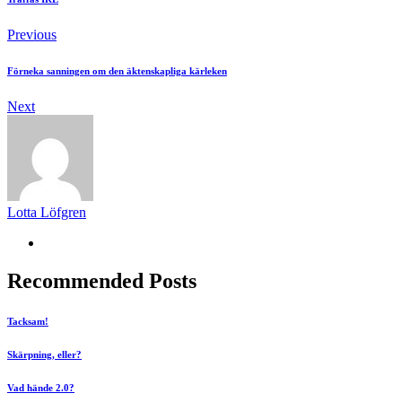
Previous
Förneka sanningen om den äktenskapliga kärleken
Next
Lotta Löfgren
Recommended Posts
Tacksam!
Skärpning, eller?
Vad hände 2.0?