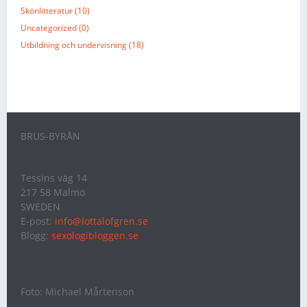
Skönlitteratur (10)
Uncategorized (0)
Utbildning och undervisning (18)
BRUS-BYRÅN
Tessins väg 14
217 58 Malmö
SWEDEN
E-post:
info@lottalofgren.se
Blogg:
sexologibloggen.se
Foto: Michael Mårtenson