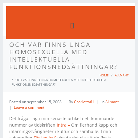
OCH VAR FINNS UNGA
HOMOSEXUELLA MED
INTELLEKTUELLA
FUNKTIONSNEDSÄTTNINGAR?
HOME
ALLMÄNT
OCH VAR FINNS UNGA HOMOSEXUELLA MED INTELLEKTUELLA
FUNKTIONSNEDSÄTTNINGAR?
Posted on
september 15, 2008
By
Charlotta61
In
Allmänt
Leave a comment
Det frågar jag i min senaste artikel i ett kommande
nummer av tidskriften
Intra –
Om flerhandikapp och
inlärningssvårigheter i kultur och samhälle. I min
avhandling
Får jag lov?
visade det sig att de flesta