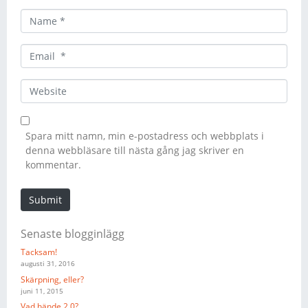
N
a
m
E
e
m
*
a
W
i
e
l
b
*
s
Spara mitt namn, min e-postadress och webbplats i
i
denna webbläsare till nästa gång jag skriver en
t
kommentar.
e
Submit
Senaste blogginlägg
Tacksam!
augusti 31, 2016
Skärpning, eller?
juni 11, 2015
Vad hände 2.0?