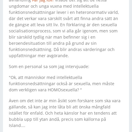
ungdomar och unga vuxna med intellektuella
funktionsnedsättningar lever i en heteronormativ värld,
där det verkar vara särskilt svårt att finna andra sätt än
de gängse att leva sitt liv. En förklaring är den sexuella
socialisationsprocess, som vi alla går igenom, men som
blir särskild tydlig när man befinner sig i en
beroendesituation till andra på grund av sin
funktionsnedsättning. Då blir andras värderingar och
uppfattningar mer avgörande.
Som en personal sa som jag intervjuade:
"Ok, att människor med intellektuella
funktionsnedsättningar också är sexuella, men måste
dom verkligen vara HOMOsexuella? "
Även om det inte är min åsikt som forskare som ska vara
gällande, så kan jag inte låta bli att önska mångfald
istället för enfald. Och heta känslor har en tendens att
bubbla upp till ytan ändå, precis som källorna på
Island….