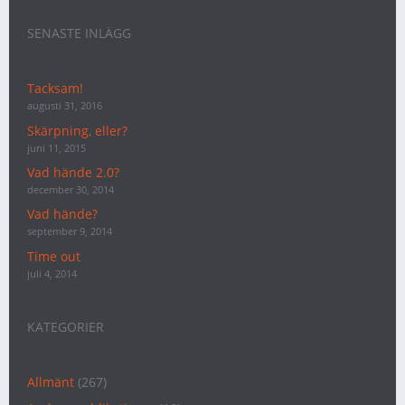
SENASTE INLÄGG
Tacksam!
augusti 31, 2016
Skärpning, eller?
juni 11, 2015
Vad hände 2.0?
december 30, 2014
Vad hände?
september 9, 2014
Time out
juli 4, 2014
KATEGORIER
Allmänt
(267)