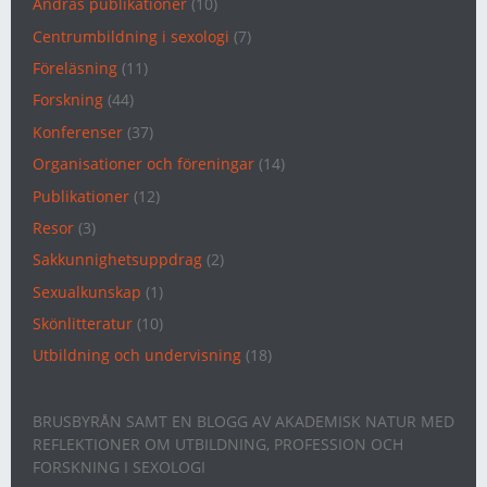
Andras publikationer
(10)
Centrumbildning i sexologi
(7)
Föreläsning
(11)
Forskning
(44)
Konferenser
(37)
Organisationer och föreningar
(14)
Publikationer
(12)
Resor
(3)
Sakkunnighetsuppdrag
(2)
Sexualkunskap
(1)
Skönlitteratur
(10)
Utbildning och undervisning
(18)
BRUSBYRÅN SAMT EN BLOGG AV AKADEMISK NATUR MED
REFLEKTIONER OM UTBILDNING, PROFESSION OCH
FORSKNING I SEXOLOGI