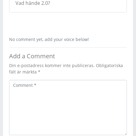
Vad hände 2.0?
No comment yet, add your voice below!
Add a Comment
Din e-postadress kommer inte publiceras.
Obligatoriska
fält är märkta
*
C
o
m
m
e
n
t
*