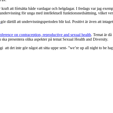
får kraft att fórtsätta både vardagar och helgdagar. I fredags var jag e
lundervisning för unga med intellektuell funktionsnedsättning, vilket ve
r
gör därtill att undervisningsperioden blir kul. Positivt är även att inta
onference on contraception, reproductive and sexual health
. Temat är då
om ska presentera olika aspekter på temat Sexual Health and Diversity.
i att det inte gör något att sitta uppe sent- ”we’re up all night to be ha