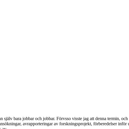
jälv bara jobbar och jobbar. Förvsso visste jag att denna termin, och maj
på ansökningar, avrapporteringar av forskningsprojekt, förberedelser infö
s av.