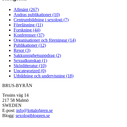
Allmänt (267)
Andras publikationer (10)
Centrumbildning i sexologi (7)
Föreläsning (11)
Forskning (44)
Konferenser (37)
Organisationer och föreningar (14)
Publikationer (12)
Resor (3)
Sakkunnighetsuppdrag (2)
Sexualkunskap (1)
Skönlitteratur (10)
Uncategorized (0)
Utbildning och undervisning (18)
BRUS-BYRÅN
Tessins väg 14
217 58 Malmö
SWEDEN
E-post:
info@lottalofgren.se
Blogg:
sexologibloggen.se