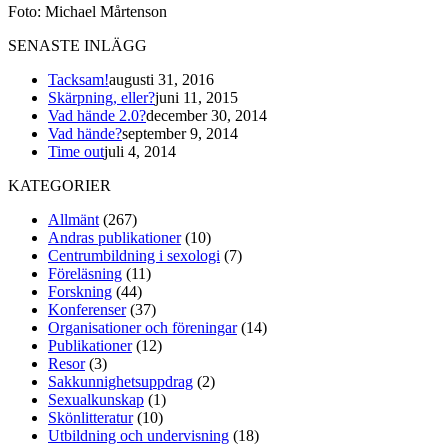
Foto: Michael Mårtenson
SENASTE INLÄGG
Tacksam!
augusti 31, 2016
Skärpning, eller?
juni 11, 2015
Vad hände 2.0?
december 30, 2014
Vad hände?
september 9, 2014
Time out
juli 4, 2014
KATEGORIER
Allmänt
(267)
Andras publikationer
(10)
Centrumbildning i sexologi
(7)
Föreläsning
(11)
Forskning
(44)
Konferenser
(37)
Organisationer och föreningar
(14)
Publikationer
(12)
Resor
(3)
Sakkunnighetsuppdrag
(2)
Sexualkunskap
(1)
Skönlitteratur
(10)
Utbildning och undervisning
(18)