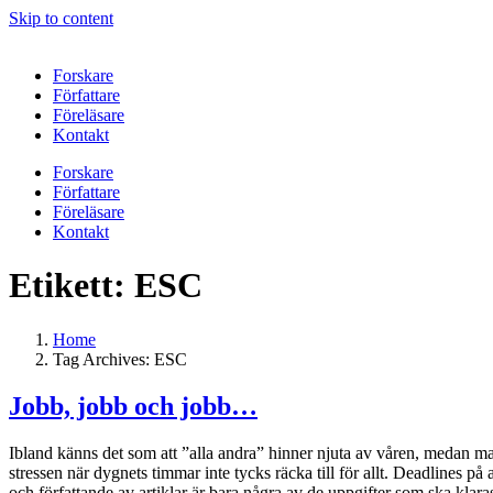
Skip to content
Forskare
Författare
Föreläsare
Kontakt
Forskare
Författare
Föreläsare
Kontakt
Etikett:
ESC
Home
Tag Archives: ESC
Jobb, jobb och jobb…
Ibland känns det som att ”alla andra” hinner njuta av våren, medan man s
stressen när dygnets timmar inte tycks räcka till för allt. Deadlines 
och författande av artiklar är bara några av de uppgifter som ska klara