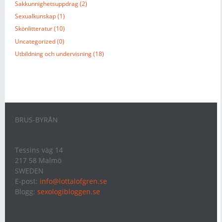
Sakkunnighetsuppdrag (2)
Sexualkunskap (1)
Skönlitteratur (10)
Uncategorized (0)
Utbildning och undervisning (18)
BRUS-BYRÅN
Tessins väg 14
217 58 Malmö
SWEDEN
E-post:
info@lottalofgren.se
Blogg:
sexologibloggen.se