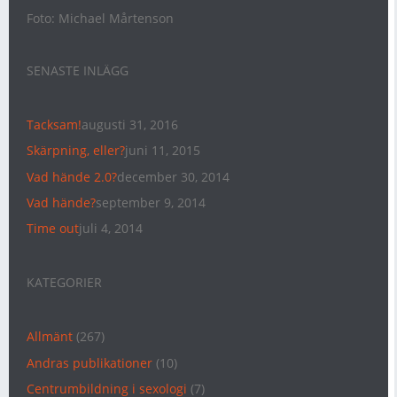
Foto: Michael Mårtenson
SENASTE INLÄGG
Tacksam!
augusti 31, 2016
Skärpning, eller?
juni 11, 2015
Vad hände 2.0?
december 30, 2014
Vad hände?
september 9, 2014
Time out
juli 4, 2014
KATEGORIER
Allmänt
(267)
Andras publikationer
(10)
Centrumbildning i sexologi
(7)