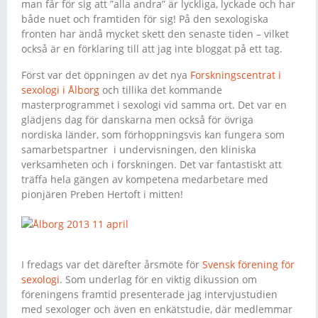
man får för sig att ”alla andra” är lyckliga, lyckade och har
både nuet och framtiden för sig! På den sexologiska
fronten har ändå mycket skett den senaste tiden – vilket
också är en förklaring till att jag inte bloggat på ett tag.
Först var det öppningen av det nya
Forskningscentrat i
sexologi i Ålborg
och tillika det kommande
masterprogrammet i sexologi vid samma ort. Det var en
glädjens dag för danskarna men också för övriga
nordiska länder, som förhoppningsvis kan fungera som
samarbetspartner i undervisningen, den kliniska
verksamheten och i forskningen. Det var fantastiskt att
träffa hela gängen av kompetena medarbetare med
pionjären Preben Hertoft i mitten!
I fredags var det därefter årsmöte för
Svensk förening för
sexologi
. Som underlag för en viktig dikussion om
föreningens framtid presenterade jag intervjustudien
med sexologer och även en enkätstudie, där medlemmar