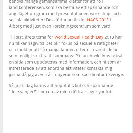
behövs många gemensamma krafter för att ro i
land konferensen, som ska bestå av ett spännande och
angeläget program med presentationer, work shops och
sociala aktiviteter! Dessförinnan är det
NACS 2013
i
Ålborg med just ovan Forskningscentrum som värd.
Till sist, årets tema för
World Sexual Health Day
2013 har
nu tillkännagivits! Det blir fokus på sexuella rättigheter
och tänkt är att så många länder, orter och världsdelar
som möjligt ska fira tillsammans. På facebook finns också
en sida som uppdateras med information, och ni som är
intresserade av att anordna aktiviteter kontakta mig
gärna då jag även i år fungerar som koordinator i Sverige.
Så, just idag känns allt hoppfullt, kul och spännande –
”det svänger!”, som en av mina döttrar säger.youtub