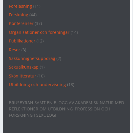
Föreläsning
(11)
Forskning
(44)
Konferenser
(37)
Organisationer och föreningar
(14)
Publikationer
(12)
Resor
(3)
Sakkunnighetsuppdrag
(2)
Sexualkunskap
(1)
Skönlitteratur
(10)
Utbildning och undervisning
(18)
BRUSBYRÅN SAMT EN BLOGG AV AKADEMISK NATUR MED
REFLEKTIONER OM UTBILDNING, PROFESSION OCH
FORSKNING I SEXOLOGI