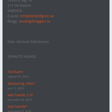
Tessins väg 14
217 58 Malmö
SWEDEN
E-post:
info@lottalofgren.se
Blogg:
sexologibloggen.se
Foto: Michael Mårtenson
SENASTE INLÄGG
Tacksam!
augusti 31, 2016
Skärpning, eller?
juni 11, 2015
Vad hände 2.0?
december 30, 2014
Vad hände?
september 9, 2014