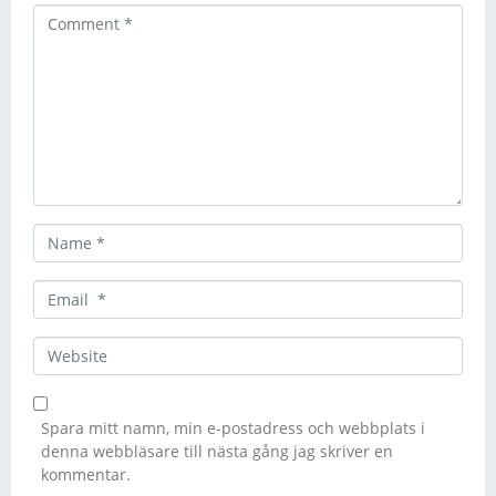
C
o
m
m
e
n
t
*
N
a
m
E
e
m
*
a
W
i
e
l
b
*
s
Spara mitt namn, min e-postadress och webbplats i
i
denna webbläsare till nästa gång jag skriver en
t
kommentar.
e