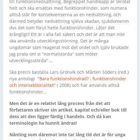
till funktionsnedsättning. Begreppet handikapp är skrotat
helt och ska ersättas med funktionshinder, som numera
alltså står för konsekvenserna av en nedsättning, och
därmed betyder nedsättning själva skadan, sjukdomenm
dvs det som förut hette funktionshinder. Låter det
krångligt? Ett är i alla fall säkert och det är att man inte
ska använda utvecklingsstörning. Det är många
ungdomar som reagerat mot det ordet och själv brukade
jag prata om vi "normalstörda" som möter
utvecklingsstörda" …
Ska precis beställa Lars Grönvik och Mårten Söders (red.)
nya antologi
"Bara funktionshindrad? : funktionshinder
och intersektionalitet"
( 2008) och här används alltså
funktionshinder…
Men det är en relativt lång process från det att
författaren skriver sin artikel, kapitel och/eller bok till
dess att den ligger färdig i handeln. Och då kan
terminologin ha hunnit ändras!
Nånting som däremot inte tar lång tid det är för unga