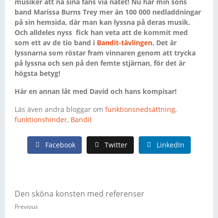
musiker att nå sina fans via nätet! Nu har min sons
band Marissa Burns Trey mer än 100 000 nedladdningar
på sin hemsida, där man kan lyssna på deras musik.
Och alldeles nyss fick han veta att de kommit med
som ett av de tio band i
Bandit-tävlingen
. Det är
lyssnarna som röstar fram vinnaren genom att trycka
på lyssna och sen på den femte stjärnan, för det är
högsta betyg!
Här en annan låt med David och hans kompisar!
Läs även andra bloggar om
funktionsnedsättning
,
funktionshinder
,
Bandit
Facebook
Twitter
LinkedIn
Den sköna konsten med referenser
Previous