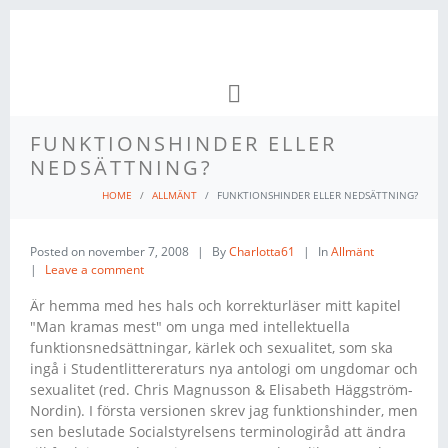
FUNKTIONSHINDER ELLER
NEDSÄTTNING?
HOME
ALLMÄNT
FUNKTIONSHINDER ELLER NEDSÄTTNING?
Posted on
november 7, 2008
By
Charlotta61
In
Allmänt
Leave a comment
Är hemma med hes hals och korrekturläser mitt kapitel
"Man kramas mest" om unga med intellektuella
funktionsnedsättningar, kärlek och sexualitet, som ska
ingå i Studentlittereraturs nya antologi om ungdomar och
sexualitet (red. Chris Magnusson & Elisabeth Häggström-
Nordin). I första versionen skrev jag funktionshinder, men
sen beslutade Socialstyrelsens terminologiråd att ändra