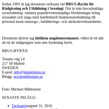
Sedan 1993 är jag dessutom verksam vid
BRUS-Byrån för
Rådgivning och Utbildning i Sexologi
. Där är min huvudsakliga
sysselsättning numera populärvetenskapliga föreläsningar kring
sexualitet och unga med intellektuell funktionsnedsättning till
personal inom omsorgs-, habiliterings- och särskoleverksamheter.
Dessutom skriver jag
lättlästa ungdomsromaner,
vilket är ett sätt
att nå de målgrupper som min forskning berör.
BRUS-BYRÅN
Tessins väg 14
217 58 Malmö
SWEDEN
E-post:
info@lottalofgren.se
Blogg:
sexologibloggen.se
Foto: Michael Mårtenson
SENASTE INLÄGG
Tacksam!
augusti 31, 2016