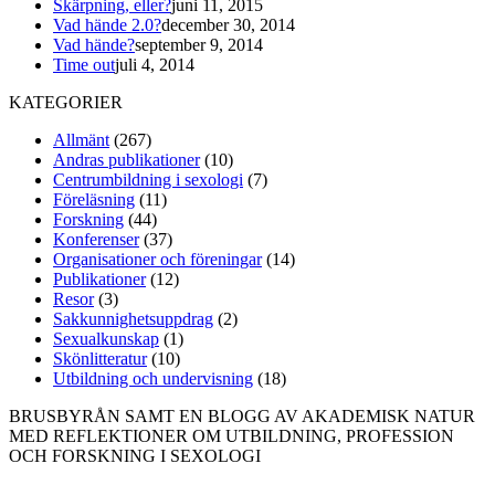
Skärpning, eller?
juni 11, 2015
Vad hände 2.0?
december 30, 2014
Vad hände?
september 9, 2014
Time out
juli 4, 2014
KATEGORIER
Allmänt
(267)
Andras publikationer
(10)
Centrumbildning i sexologi
(7)
Föreläsning
(11)
Forskning
(44)
Konferenser
(37)
Organisationer och föreningar
(14)
Publikationer
(12)
Resor
(3)
Sakkunnighetsuppdrag
(2)
Sexualkunskap
(1)
Skönlitteratur
(10)
Utbildning och undervisning
(18)
BRUSBYRÅN SAMT EN BLOGG AV AKADEMISK NATUR
MED REFLEKTIONER OM UTBILDNING, PROFESSION
OCH FORSKNING I SEXOLOGI