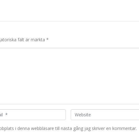
gatoriska fält är märkta
*
W
e
b
plats i denna webbläsare till nästa gång jag skriver en kommentar.
s
i