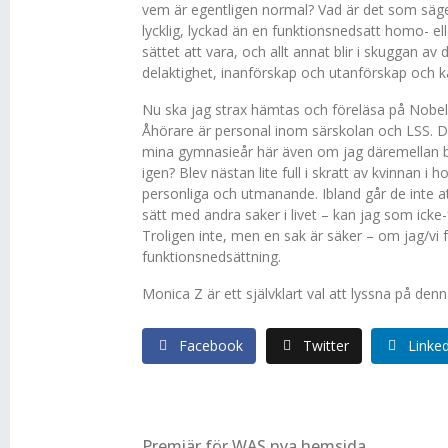
vem är egentligen normal? Vad är det som säge
lycklig, lyckad än en funktionsnedsatt homo- e
sättet att vara, och allt annat blir i skuggan 
delaktighet, inanförskap och utanförskap och k
Nu ska jag strax hämtas och föreläsa på Nobel
Åhörare är personal inom särskolan och LSS. Det
mina gymnasieår här även om jag däremellan bo
igen? Blev nästan lite full i skratt av kvinnan i
personliga och utmanande. Ibland går de inte 
sätt med andra saker i livet – kan jag som icke
Troligen inte, men en sak är säker – om jag/vi 
funktionsnedsättning.
Monica Z är ett självklart val att lyssna på d
Facebook
Twitter
Linke
Premiär för WAS nya hemsida