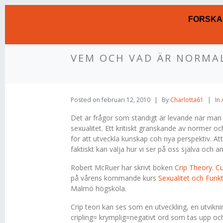
FORSKA
VEM OCH VAD ÄR NORMA
Posted on
februari 12, 2010
By
Charlotta61
In
Det är frågor som ständigt är levande när ma
sexualitet. Ett kritiskt granskande av normer
för att utveckla kunskap coh nya perspektiv. Att 
faktiskt kan välja hur vi ser på oss själva och a
Robert McRuer har skrivt boken
Crip Theory. Cu
på vårens kommande kurs
Sexualitet och Funk
Malmö högskola.
Crip teori kan ses som en utveckling, en utvikn
cripling= krymplig=negativt ord som tas upp oc