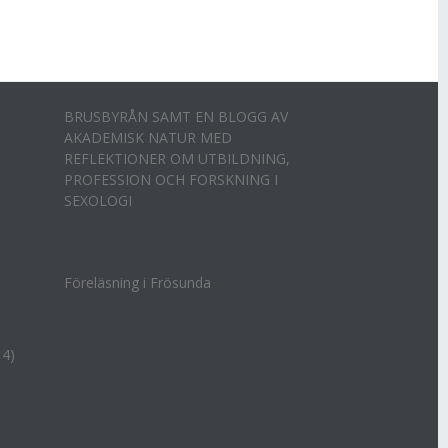
BRUSBYRÅN SAMT EN BLOGG AV
AKADEMISK NATUR MED
REFLEKTIONER OM UTBILDNING,
PROFESSION OCH FORSKNING I
SEXOLOGI
Föreläsning i Frösunda
14)