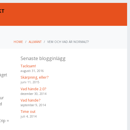
KT
HOME
ALLMÄNT
VEM OCH VAD ÄR NORMALT?
Senaste blogginlägg
Tacksam!
augusti 31, 2016
äget
Skärpning, eller?
juni 11, 2015
Vad hände 2.0?
december 30, 2014
tur
Vad hände?
id
september 9, 2014
Time out
juli 4, 2014
rip =