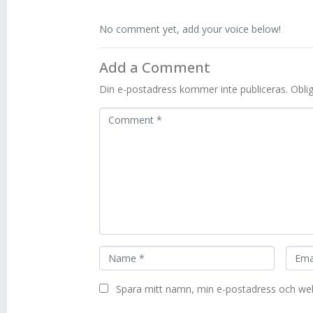
No comment yet, add your voice below!
Add a Comment
Din e-postadress kommer inte publiceras.
Obli
C
o
m
m
e
n
t
*
N
E
a
m
m
a
Spara mitt namn, min e-postadress och webb
e
i
*
l