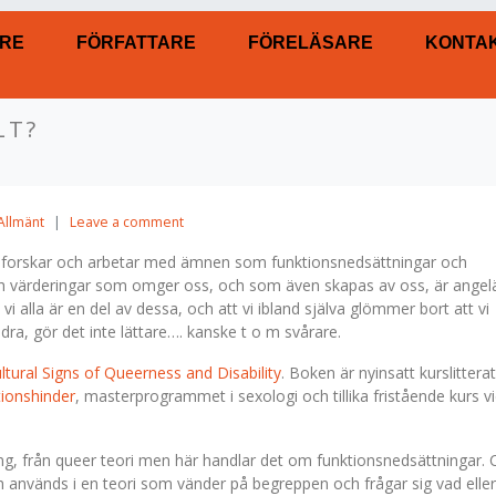
RE
FÖRFATTARE
FÖRELÄSARE
KONTA
LT?
Allmänt
Leave a comment
n forskar och arbetar med ämnen som funktionsnedsättningar och
 och värderingar som omger oss, och som även skapas av oss, är angel
vi alla är en del av dessa, och att vi ibland själva glömmer bort att vi
ndra, gör det inte lättare…. kanske t o m svårare.
ltural Signs of Queerness and Disability
. Boken är nyinsatt kurslittera
tionshinder
, masterprogrammet i sexologi och tillika fristående kurs v
ing, från queer teori men här handlar det om funktionsnedsättningar. C
h används i en teori som vänder på begreppen och frågar sig vad eller