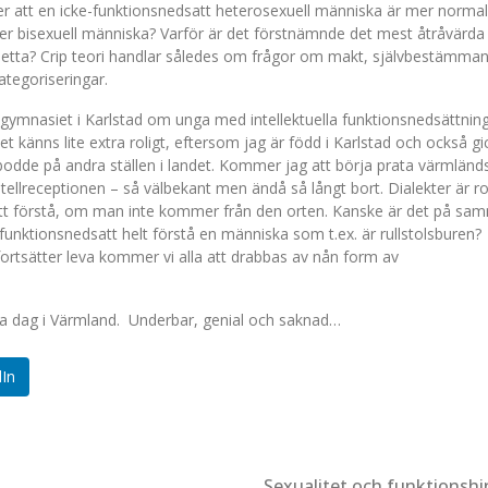
r att en icke-funktionsnedsatt heterosexuell människa är mer normal
ller bisexuell människa? Varför är det förstnämnde det mest åtråvärda
av detta? Crip teori handlar således om frågor om makt, självbestämma
ategoriseringar.
gymnasiet i Karlstad om unga med intellektuella funktionsnedsättning
 känns lite extra roligt, eftersom jag är född i Karlstad och också gi
dde på andra ställen i landet. Kommer jag att börja prata värmländ
 hotellreceptionen – så välbekant men ändå så långt bort. Dialekter är ro
att förstå, om man inte kommer från den orten. Kanske är det på sa
-funktionsnedsatt helt förstå en människa som t.ex. är rullstolsburen?
fortsätter leva kommer vi alla att drabbas av nån form av
enna dag i Värmland. Underbar, genial och saknad…
dIn
Sexualitet och funktionshi