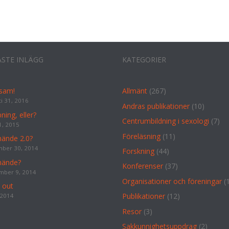
t
e
ASTE INLÄGG
KATEGORIER
sam!
Allmänt
(267)
i 31, 2016
Andras publikationer
(10)
ning, eller?
Centrumbildning i sexologi
(7)
1, 2015
Föreläsning
(11)
hände 2.0?
ber 30, 2014
Forskning
(44)
hände?
Konferenser
(37)
mber 9, 2014
Organisationer och föreningar
(
 out
Publikationer
(12)
, 2014
Resor
(3)
Sakkunnighetsuppdrag
(2)