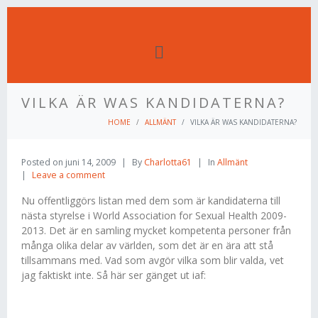
VILKA ÄR WAS KANDIDATERNA?
HOME
ALLMÄNT
VILKA ÄR WAS KANDIDATERNA?
Posted on
juni 14, 2009
By
Charlotta61
In
Allmänt
Leave a comment
Nu offentliggörs listan med dem som är kandidaterna till
nästa styrelse i World Association for Sexual Health 2009-
2013. Det är en samling mycket kompetenta personer från
många olika delar av världen, som det är en ära att stå
tillsammans med. Vad som avgör vilka som blir valda, vet
jag faktiskt inte. Så här ser gänget ut iaf: