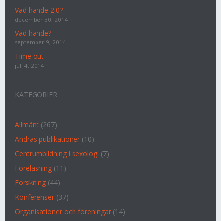
Vad hände 2.0?
december 30, 2014
Vad hände?
september 9, 2014
Time out
juli 4, 2014
KATEGORIER
Allmänt
(267)
Andras publikationer
(10)
Centrumbildning i sexologi
(7)
Föreläsning
(11)
Forskning
(44)
Konferenser
(37)
Organisationer och föreningar
(14)