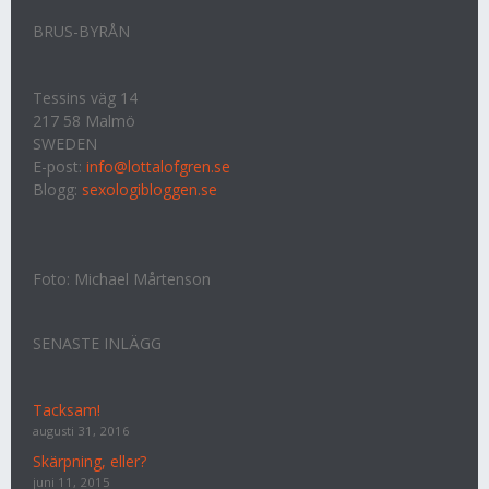
BRUS-BYRÅN
Tessins väg 14
217 58 Malmö
SWEDEN
E-post:
info@lottalofgren.se
Blogg:
sexologibloggen.se
Foto: Michael Mårtenson
SENASTE INLÄGG
Tacksam!
augusti 31, 2016
Skärpning, eller?
juni 11, 2015