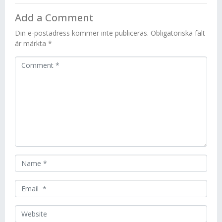
Add a Comment
Din e-postadress kommer inte publiceras.
Obligatoriska fält
är märkta
*
C
o
m
m
e
n
t
*
N
a
m
E
e
m
*
a
W
i
e