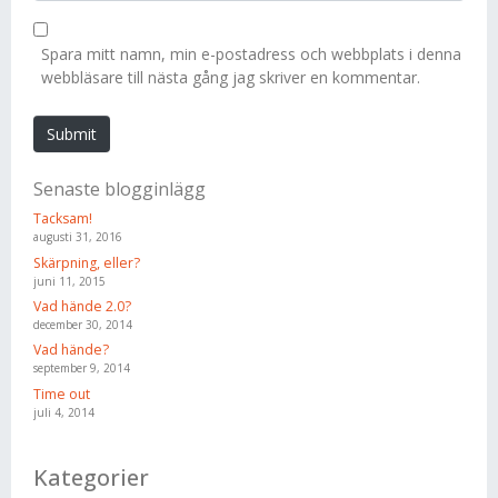
l
b
*
s
Spara mitt namn, min e-postadress och webbplats i denna
i
webbläsare till nästa gång jag skriver en kommentar.
t
e
Submit
Senaste blogginlägg
Tacksam!
augusti 31, 2016
Skärpning, eller?
juni 11, 2015
Vad hände 2.0?
december 30, 2014
Vad hände?
september 9, 2014
Time out
juli 4, 2014
Kategorier