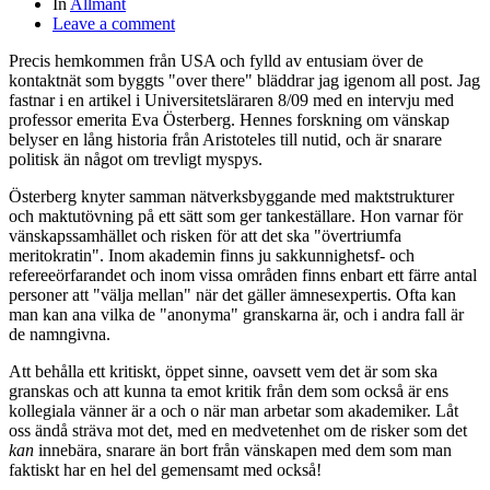
In
Allmänt
Leave a comment
Precis hemkommen från USA och fylld av entusiam över de
kontaktnät som byggts "over there" bläddrar jag igenom all post. Jag
fastnar i en artikel i Universitetsläraren 8/09 med en intervju med
professor emerita Eva Österberg. Hennes forskning om vänskap
belyser en lång historia från Aristoteles till nutid, och är snarare
politisk än något om trevligt myspys.
Österberg knyter samman nätverksbyggande med maktstrukturer
och maktutövning på ett sätt som ger tankeställare. Hon varnar för
vänskapssamhället och risken för att det ska "övertriumfa
meritokratin". Inom akademin finns ju sakkunnighetsf- och
refereeörfarandet och inom vissa områden finns enbart ett färre antal
personer att "välja mellan" när det gäller ämnesexpertis. Ofta kan
man kan ana vilka de "anonyma" granskarna är, och i andra fall är
de namngivna.
Att behålla ett kritiskt, öppet sinne, oavsett vem det är som ska
granskas och att kunna ta emot kritik från dem som också är ens
kollegiala vänner är a och o när man arbetar som akademiker. Låt
oss ändå sträva mot det, med en medvetenhet om de risker som det
kan
innebära, snarare än bort från vänskapen med dem som man
faktiskt har en hel del gemensamt med också!