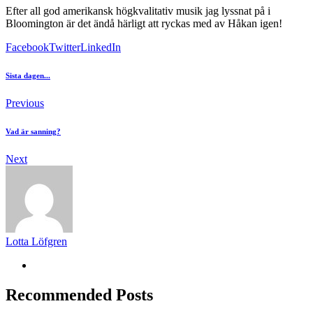
Efter all god amerikansk högkvalitativ musik jag lyssnat på i
Bloomington är det ändå härligt att ryckas med av Håkan igen!
Facebook
Twitter
LinkedIn
Sista dagen...
Previous
Vad är sanning?
Next
Lotta Löfgren
Recommended Posts