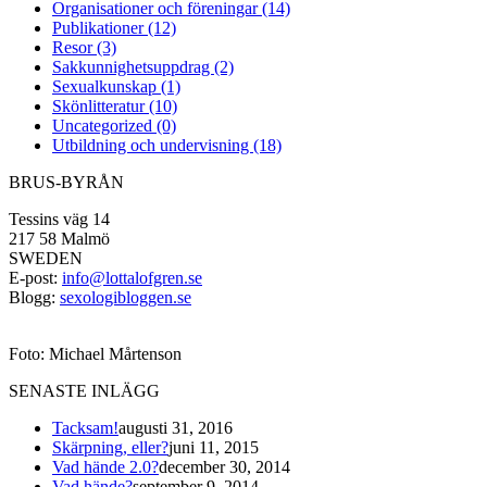
Organisationer och föreningar (14)
Publikationer (12)
Resor (3)
Sakkunnighetsuppdrag (2)
Sexualkunskap (1)
Skönlitteratur (10)
Uncategorized (0)
Utbildning och undervisning (18)
BRUS-BYRÅN
Tessins väg 14
217 58 Malmö
SWEDEN
E-post:
info@lottalofgren.se
Blogg:
sexologibloggen.se
Foto: Michael Mårtenson
SENASTE INLÄGG
Tacksam!
augusti 31, 2016
Skärpning, eller?
juni 11, 2015
Vad hände 2.0?
december 30, 2014
Vad hände?
september 9, 2014